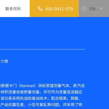
400-0411-579
EN
联系优科
种介质
计是根据卡门（Karman）涡街原理测量气体、蒸汽或
的体积流量或者质量流量。并可作为流量变送器应
。该仪表采用先进的差动技术，配合隔离、屏蔽、
类产品抗震性差、小信号絮乱等问题，并采用了特