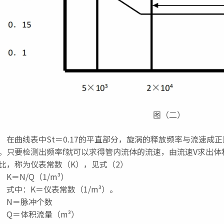
图（二）
曲线表中St＝0.17的平直部分，旋涡的释放频率与流速成正
。只要检测出频率f就可以求得管内流体的流速，由流速V求出
比，称为仪表常数（K），见式（2）
＝N/Q（1/m³）
中：K＝仪表常数（1/m³）。
N＝脉冲个数
＝体积流量（m³）