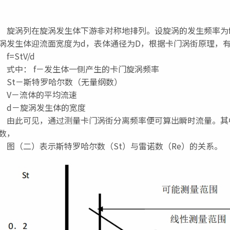
涡列在旋涡发生体下游非对称地排列。设旋涡的发生频率为f
涡发生体迎流面宽度为d，表体通径为D，根据卡门涡街原理，有
=StV/d
中： f－发生体一侧产生的卡门旋涡频率
t－斯特罗哈尔数（无量纲数）
－流体的平均流速
－旋涡发生体的宽度
此可见，通过测量卡门涡街分离频率便可算出瞬时流量。其中
数，
（二）表示斯特罗哈尔数（St）与雷诺数（Re）的关系。