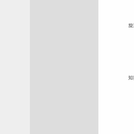
旋
旋
f
式
S
V
d
由
知
图