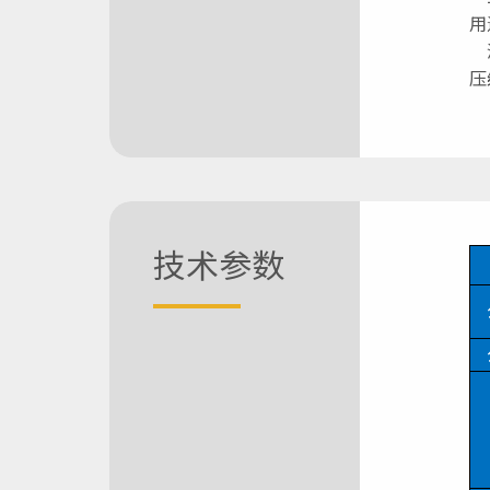
用
涡
压
技术参数