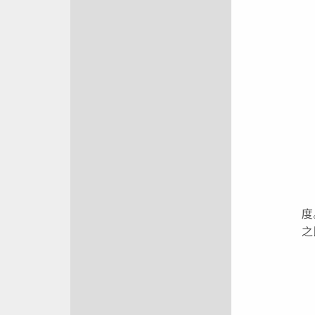
在
度
之
K
式
Q