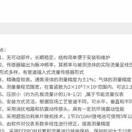
点：
、无可动部件，长期稳定，结构简单便于安装和维护
、传感器输出为脉冲频率，其频率与被测流体的实际流量呈线
形式多样，有管道插入式流量传感器形式
、精确度较高，通常液体的测量精度为±1%；气体的测量精度为
、测量量程范围宽，在雷诺数为2×10⁴~7×10⁶范围内，可达1:2
、压损小（约为孔板流量计的1/4~1/2）,属于节能流量仪表
、安装方式灵活，根据现场工艺管道不同，可水平，垂直和不
、采用消扰电路和抗震动传感头，具有一定抗环境震动性能
、采用超低功耗单片微机技术，1节3V10AH锂电池可使用5年
、由软件对仪表系数非线性进行修正，提高测量精度
0、采用EEPROM对累积流量进行掉电保护，保护时间大于10年