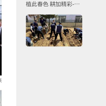
植此春色 耕加精彩-优
科仪表春耕活动
来